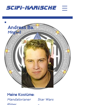
scifi-narische
Andreas Ba.
Mitglied
Meine Kostüme:
Mandalorianer
Star Wars
Ritter
-