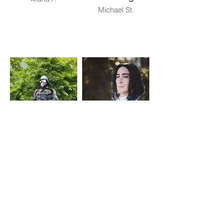
Michael St.
Death Korp of
Dietfried
Krieg
Bougainvillea
Julius S.
Tobias Ko.