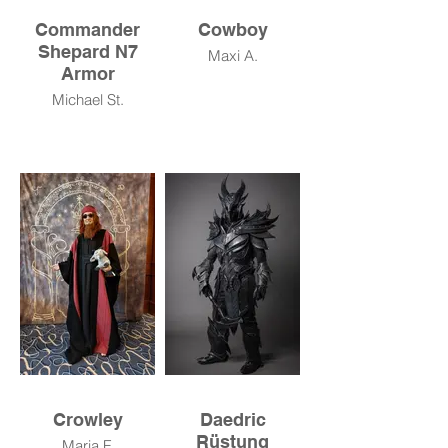
Commander
Cowboy
Shepard N7
Maxi A.
Armor
Michael St.
Crowley
Daedric
Rüstung
Maria F.