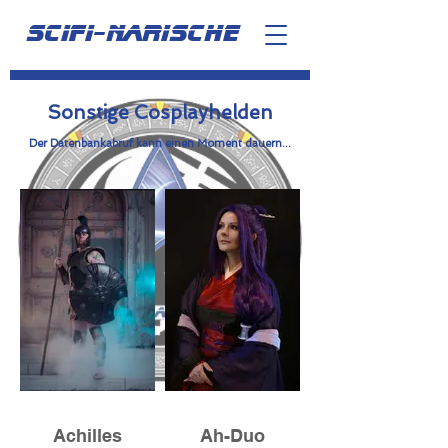
scifi-narische
Sonstige Cosplayhelden
Der Datenbankabruf kann einen Moment dauern...
Achilles
Ah-Duo