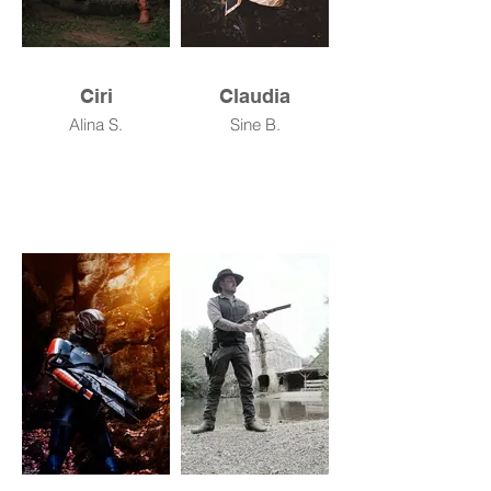
Ciri
Claudia
Alina S.
Sine B.