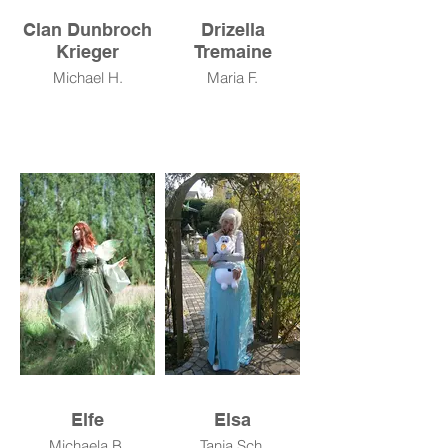
Clan Dunbroch
Drizella
Krieger
Tremaine
Michael H.
Maria F.
Elfe
Elsa
Michaela B.
Tanja Sch.