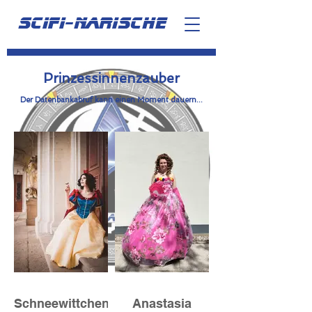
scifi-narische
Prinzessinnenzauber
Der Datenbankabruf kann einen Moment dauern...
Schneewittchen
Anastasia