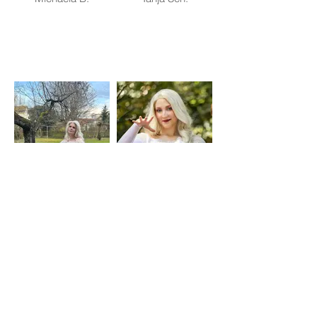
Elsa Spirit
Elsa Spirit
Version
Sine B.
Michaela K.