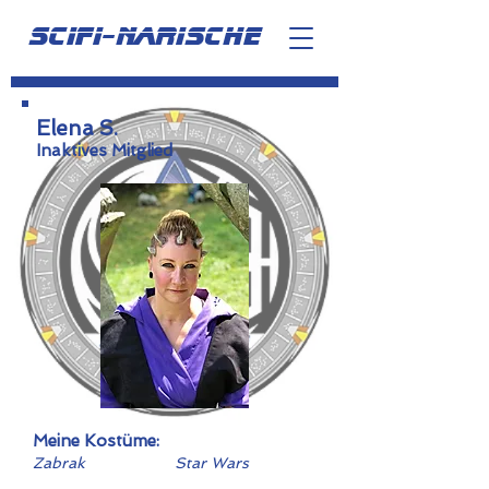
scifi-narische
Elena S.
Inaktives Mitglied
Meine Kostüme:
Zabrak
Star Wars