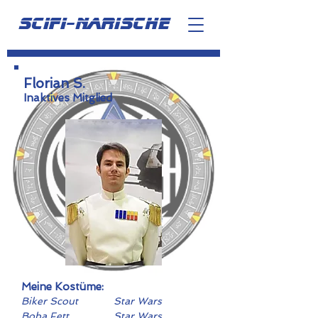
scifi-narische
Florian S.
Inaktives Mitglied
Meine Kostüme:
Biker Scout
Star Wars
Boba Fett
Star Wars