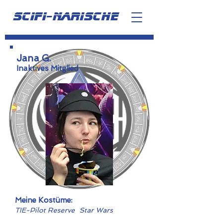
scifi-narische
Jana G.
Inaktives Mitglied
Meine Kostüme:
TIE-Pilot Reserve
Star Wars