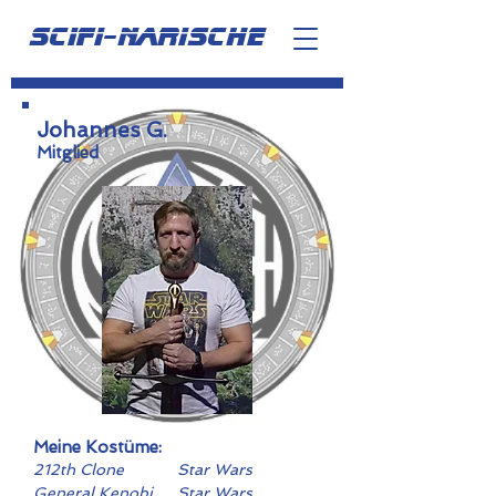
scifi-narische
Johannes G.
Mitglied
Meine Kostüme:
212th Clone
Star Wars
Trooper
General Kenobi
Star Wars