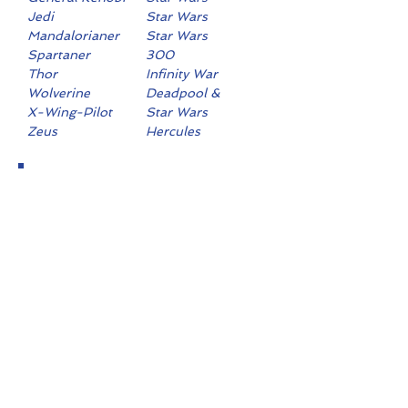
Jedi
Star Wars
Mandalorianer
Star Wars
(Ehrenwache)
Spartaner
300
Thor
Infinity War
Wolverine
Deadpool &
Wolverine
X-Wing-Pilot
Star Wars
Zeus
Hercules