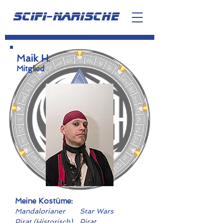
scifi-narische
Maik H.
Mitglied
Meine Kostüme:
Mandalorianer
Star Wars
Pirat (Historisch)
Pirat